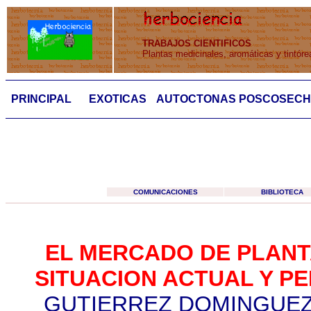
TRABAJOS CIENTIFICOS
Plantas medicinales, aromáticas y tintóre
PRINCIPAL
EXOTICAS
AUTOCTONAS
POSCOSEC
COMUNICACIONES
BIBLIOTECA
EL MERCADO DE PLANT
SITUACION ACTUAL Y P
GUTIERREZ DOMINGUEZ*,